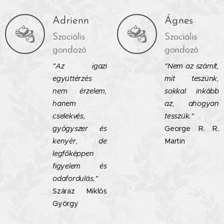
Adrienn
Ágnes
Szociális
Szociális
gondozó
gondozó
"Az igazi
"Nem az számít,
együttérzés
mit teszünk,
nem érzelem,
sokkal inkább
hanem
az, ahogyan
cselekvés,
tesszük."
gyógyszer és
George R. R.
kenyér, de
Martin
legfőképpen
figyelem és
odafordulás."
Száraz Miklós
György