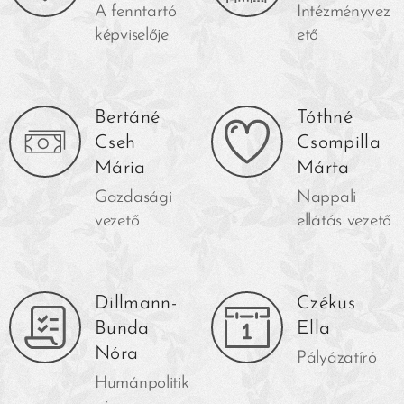
A fenntartó
Intézményvez
képviselője
ető
Bertáné
Tóthné
Cseh
Csompilla
Mária
Márta
Gazdasági
Nappali
vezető
ellátás vezető
Dillmann-
Czékus
Bunda
Ella
Nóra
Pályázatíró
Humánpolitik