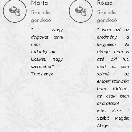
Márta
Rózsa
Szociális
Szociális
gondozó
gondozó
" Nagy
" Nem azé az
dolgokat tenni
eredmény, a
nem
kegyelem, aki
tudunk,csak
akarja, nem is
kicsiket, nagy
azé, aki fut,
szeretettel."
mert mit sem
Teréz anya
számít az
emberi szándék:
bármi történik,
az csak Isten
akaratából
jöhet létre. "
Szabó Magda:
Abigél