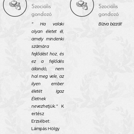
Szociális
Szociális
gondozó
gondozó
" Ha valaki
Bízva bízzál!
olyan életet él,
amely mindenki
számára
fejlődést hoz, és
ez a fejlődés
állandó, nem
hal meg vele, az
ilyen ember
életét Igaz
Életnek
nevezhetjük."
K
ertész
Erzsébet:
Lámpás Hölgy