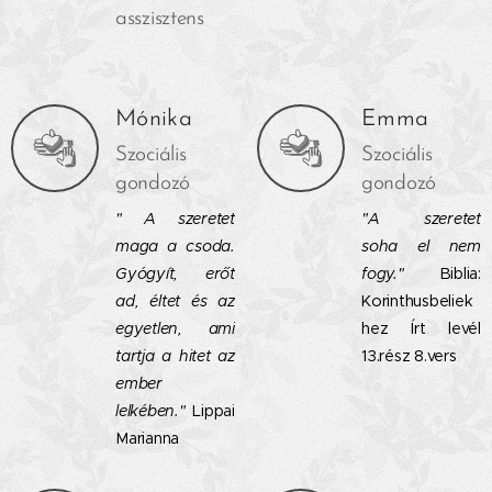
asszisztens
Mónika
Emma
Szociális
Szociális
gondozó
gondozó
" A szeretet
"A szeretet
maga a csoda.
soha el nem
Gyógyít, erőt
fogy."
Biblia:
ad, éltet és az
Korinthusbeliek
egyetlen, ami
hez Írt levél
tartja a hitet az
13.rész 8.vers
ember
lelkében."
Lippai
Marianna