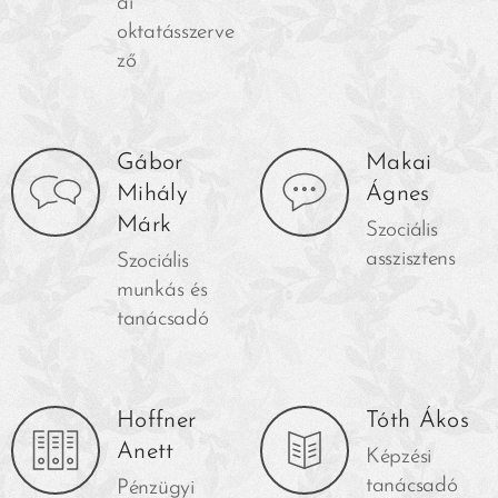
ai
oktatásszerve
ző
Gábor
Makai
Mihály
Ágnes
Márk
Szociális
asszisztens
Szociális
munkás és
tanácsadó
Hoffner
Tóth Ákos
Anett
Képzési
tanácsadó
Pénzügyi