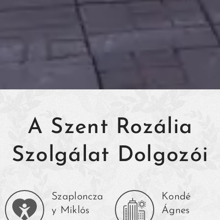
A Szent Rozália
Szolgálat Dolgozói
Szaploncza
Kondé
y Miklós
Ágnes