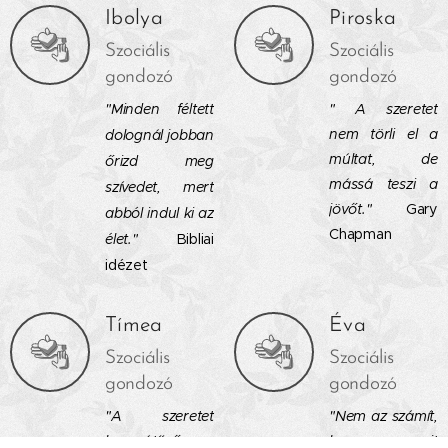
Ibolya
Piroska
Szociális
Szociális
gondozó
gondozó
"Minden féltett
"
A szeretet
nem törli el a
dolognál jobban
múltat, de
őrizd meg
mássá teszi a
szívedet, mert
jövőt."
Gary
abból indul ki az
Chapman
élet."
Bibliai
idézet
Tímea
Éva
Szociális
Szociális
gondozó
gondozó
"A szeretet
"Nem az számít,
hosszútűrő,
hogy mennyit