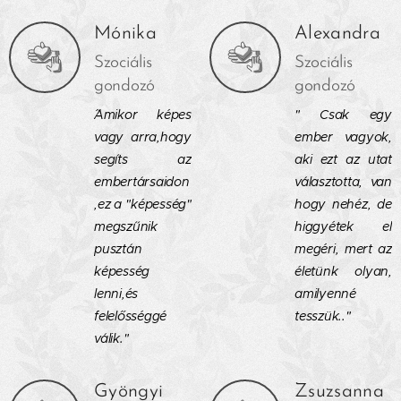
Mónika
Alexandra
Szociális
Szociális
gondozó
gondozó
˝Amikor képes
" Csak egy
vagy arra,hogy
ember vagyok,
segíts az
aki ezt az utat
embertársaidon
választotta, van
,ez a "képesség"
hogy nehéz, de
megszűnik
higgyétek el
pusztán
megéri, mert az
képesség
életünk olyan,
lenni,és
amilyenné
felelősséggé
tesszük.."
válik."
Gyöngyi
Zsuzsanna