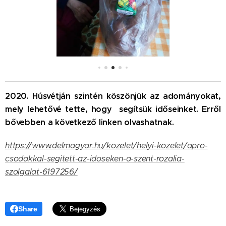
2020. Húsvétján szintén köszönjük az adományokat,
mely lehetővé tette, hogy segítsük időseinket. Erről
bővebben a következő linken olvashatnak.
https://www.delmagyar.hu/kozelet/helyi-kozelet/apro-
csodakkal-segitett-az-idoseken-a-szent-rozalia-
szolgalat-6197256/
Share