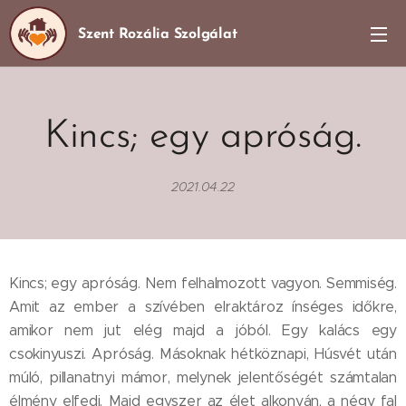
Szent Rozália Szolgálat
Kincs; egy apróság.
2021.04.22
Kincs; egy apróság. Nem felhalmozott vagyon. Semmiség.
Amit az ember a szívében elraktároz ínséges időkre,
amikor nem jut elég majd a jóból. Egy kalács egy
csokinyuszi. Apróság. Másoknak hétköznapi, Húsvét után
múló, pillanatnyi mámor, melynek jelentőségét számtalan
élmény elfedi. Majd egyszer az élet alkonyán, a négy fal