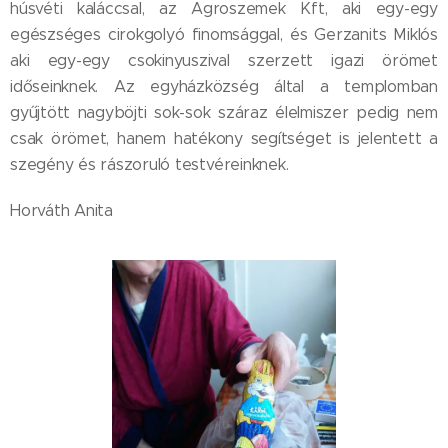
húsvéti kaláccsal, az Agroszemek Kft, aki egy-egy
egészséges cirokgolyó finomsággal, és Gerzanits Miklós
aki egy-egy csokinyuszival szerzett igazi örömet
időseinknek. Az egyházközség által a templomban
gyűjtött nagyböjti sok-sok száraz élelmiszer pedig nem
csak örömet, hanem hatékony segítséget is jelentett a
szegény és rászoruló testvéreinknek.
Horváth Anita