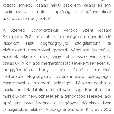
között, egyedül, család nélkül csak egy kalács és egy
csoki nyuszi, másoknak apróság, a magányosoknak
üzenet; eszembe jutottál!
A Szegedi Görögkatolikus Parókia Szent Rozália
Szolgálata 2011 óta lát el többségében egyedül élő
időseket. Házi segítségnyújtó szolgálatként 35
elkötelezett gondozóval igyekszik védőhálót biztosítani
azoknak, akiknek nincs, vagy túl messze van segítő
családjuk. A jog által meghatározott tevékenységeken túl
meggyőződésük, hogy a lélek ápolása mindennél
fontosabb. Meghallgatni, felvidítani, apró boldogságot
csempészni a szomorú valóságos hétköznapokba a
munkaköri feladatokon túl elhivatottság! Fáradhatatlan
munkájukban nélkülözhetetlen a támogatók szerepe, akik
apró kincsekkel üzennek a magányos időseknek. Ilyen
támogatókra találtak. A Szegedi Sütödék Kft, akik 200